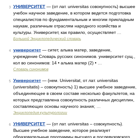
УНИВЕРСИТЕТ
— (от лат. universitas совокупность) высшее
3
учебон научное заведение, в котором ведется подготовка
специалистов по фундаментальным и многим прикладным
наукам, различным отраслям народного хозяйства и
культуры. Университет, как правило, осуществляет …
Большой Энциклопедический словарь
университет
— ситет, альма матер, заведение,
4
учреждение Словарь русских синонимов. университет сущ.,
кол во синонимов: 14 • альма матер (2) • …
Словарь синонимов
Университет
— (нем. Universitat, от лат. universitas
5
(universitatis) – совокупность) 1) высшее учебное заведение,
объединяющее в своем составе несколько факультетов, на
которых представлена совокупность различных дисциплин,
составляющих основы научного знания; …
Энциклопедия культурологии
УНИВЕРСИТЕТ
— (от лат. universitas – совокупность).
6
Высшее учебное заведение, которое реализует
образовательные программы высшего и послевузовского