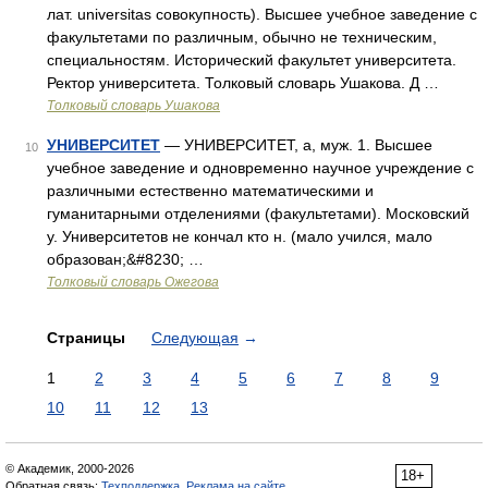
лат. universitas совокупность). Высшее учебное заведение с
факультетами по различным, обычно не техническим,
специальностям. Исторический факультет университета.
Ректор университета. Толковый словарь Ушакова. Д …
Толковый словарь Ушакова
УНИВЕРСИТЕТ
— УНИВЕРСИТЕТ, а, муж. 1. Высшее
10
учебное заведение и одновременно научное учреждение с
различными естественно математическими и
гуманитарными отделениями (факультетами). Московский
у. Университетов не кончал кто н. (мало учился, мало
образован;&#8230; …
Толковый словарь Ожегова
Страницы
Следующая
→
1
2
3
4
5
6
7
8
9
10
11
12
13
© Академик, 2000-2026
18+
Обратная связь:
Техподдержка
,
Реклама на сайте